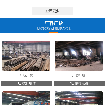
技能美，并且表现出人的才智和能力。因
用，对于网架的性能有很高的要求，那么
此，对钢结构建筑来说细部质量坚持较高
网架配件的耐腐蚀性能怎么样?下面让我
的计划请求是非常重要的，在钢结构建筑
们一起详细的了解。
查看更多
中应遭到格外注重。
厂容厂貌
FACTORY APPEARANCE
厂容厂貌
厂容厂貌
拨打电话
拨打电话