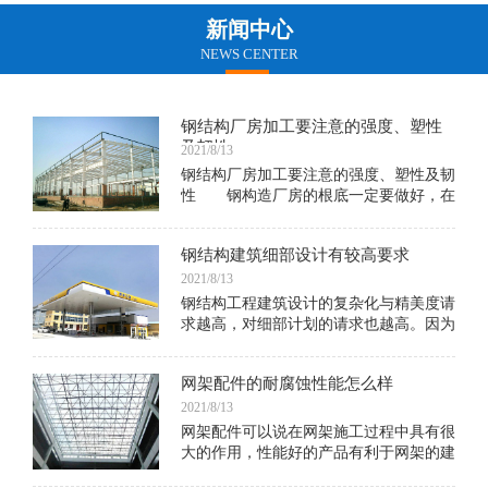
新闻中心
NEWS CENTER
钢结构厂房加工要注意的强度、塑性
及韧性
2021/8/13
钢结构厂房加工要注意的强度、塑性及韧
性 钢构造厂房的根底一定要做好，在
规划的时分也不能呈现问题，许多东西说
不定因为一个小小的因素，就会形成以后
钢结构建筑细部设计有较高要求
的垮了
2021/8/13
钢结构工程建筑设计的复杂化与精美度请
求越高，对细部计划的请求也越高。因为
细部计划决议一个当地终究是不是得到承
认及其质量。在现代钢结构建筑中，各种
网架配件的耐腐蚀性能怎么样
金属结构杆件，衔接金属杆件的节点细
部，常常露出在外，使建筑带有激烈的科
2021/8/13
技感，比方建于1977年法国的巴黎蓬皮杜
网架配件可以说在网架施工过程中具有很
艺术与文化中心，它的钢柱、钢梁、桁架
大的作用，性能好的产品有利于网架的建
等结构构件都暴露在外，从中不只表现出
筑施工，同时也有利于成型建筑后期的使