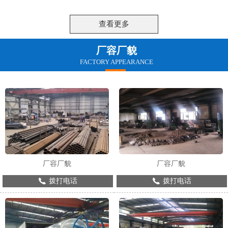
技能美，并且表现出人的才智和能力。因
用，对于网架的性能有很高的要求，那么
此，对钢结构建筑来说细部质量坚持较高
网架配件的耐腐蚀性能怎么样?下面让我
的计划请求是非常重要的，在钢结构建筑
们一起详细的了解。
查看更多
中应遭到格外注重。
厂容厂貌
FACTORY APPEARANCE
厂容厂貌
厂容厂貌
拨打电话
拨打电话