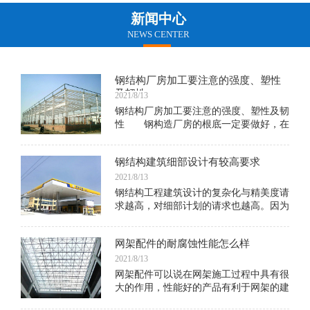
新闻中心
NEWS CENTER
钢结构厂房加工要注意的强度、塑性
及韧性
2021/8/13
钢结构厂房加工要注意的强度、塑性及韧
性 钢构造厂房的根底一定要做好，在
规划的时分也不能呈现问题，许多东西说
不定因为一个小小的因素，就会形成以后
钢结构建筑细部设计有较高要求
的垮了
2021/8/13
钢结构工程建筑设计的复杂化与精美度请
求越高，对细部计划的请求也越高。因为
细部计划决议一个当地终究是不是得到承
认及其质量。在现代钢结构建筑中，各种
网架配件的耐腐蚀性能怎么样
金属结构杆件，衔接金属杆件的节点细
部，常常露出在外，使建筑带有激烈的科
2021/8/13
技感，比方建于1977年法国的巴黎蓬皮杜
网架配件可以说在网架施工过程中具有很
艺术与文化中心，它的钢柱、钢梁、桁架
大的作用，性能好的产品有利于网架的建
等结构构件都暴露在外，从中不只表现出
筑施工，同时也有利于成型建筑后期的使