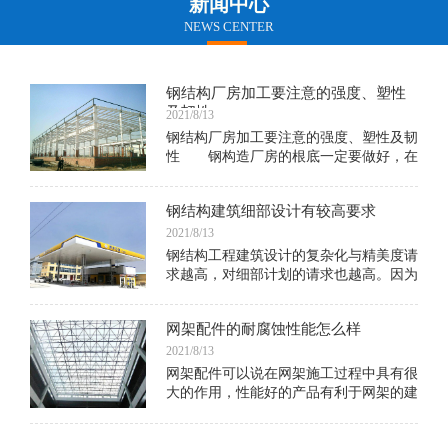
新闻中心
NEWS CENTER
钢结构厂房加工要注意的强度、塑性
及韧性
2021/8/13
钢结构厂房加工要注意的强度、塑性及韧
性 钢构造厂房的根底一定要做好，在
规划的时分也不能呈现问题，许多东西说
不定因为一个小小的因素，就会形成以后
钢结构建筑细部设计有较高要求
的垮了
2021/8/13
钢结构工程建筑设计的复杂化与精美度请
求越高，对细部计划的请求也越高。因为
细部计划决议一个当地终究是不是得到承
认及其质量。在现代钢结构建筑中，各种
网架配件的耐腐蚀性能怎么样
金属结构杆件，衔接金属杆件的节点细
部，常常露出在外，使建筑带有激烈的科
2021/8/13
技感，比方建于1977年法国的巴黎蓬皮杜
网架配件可以说在网架施工过程中具有很
艺术与文化中心，它的钢柱、钢梁、桁架
大的作用，性能好的产品有利于网架的建
等结构构件都暴露在外，从中不只表现出
筑施工，同时也有利于成型建筑后期的使
技能美，并且表现出人的才智和能力。因
用，对于网架的性能有很高的要求，那么
此，对钢结构建筑来说细部质量坚持较高