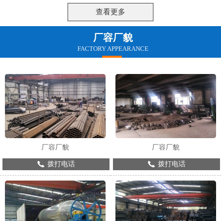
网架配件的耐腐蚀性能怎么样?下面让我
的计划请求是非常重要的，在钢结构建筑
们一起详细的了解。
查看更多
中应遭到格外注重。
厂容厂貌
FACTORY APPEARANCE
厂容厂貌
厂容厂貌
拨打电话
拨打电话