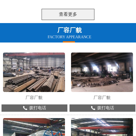
技能美，并且表现出人的才智和能力。因
用，对于网架的性能有很高的要求，那么
此，对钢结构建筑来说细部质量坚持较高
网架配件的耐腐蚀性能怎么样?下面让我
的计划请求是非常重要的，在钢结构建筑
们一起详细的了解。
查看更多
中应遭到格外注重。
厂容厂貌
FACTORY APPEARANCE
厂容厂貌
厂容厂貌
拨打电话
拨打电话