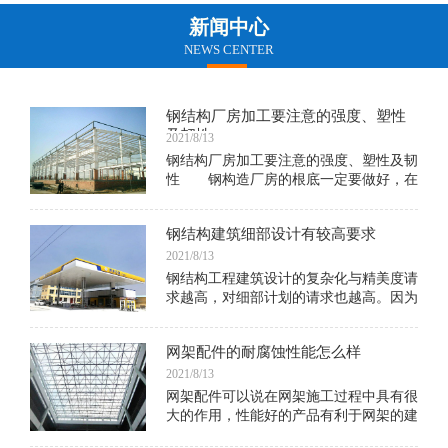
新闻中心
NEWS CENTER
钢结构厂房加工要注意的强度、塑性
及韧性
2021/8/13
钢结构厂房加工要注意的强度、塑性及韧
性 钢构造厂房的根底一定要做好，在
规划的时分也不能呈现问题，许多东西说
不定因为一个小小的因素，就会形成以后
钢结构建筑细部设计有较高要求
的垮了
2021/8/13
钢结构工程建筑设计的复杂化与精美度请
求越高，对细部计划的请求也越高。因为
细部计划决议一个当地终究是不是得到承
认及其质量。在现代钢结构建筑中，各种
网架配件的耐腐蚀性能怎么样
金属结构杆件，衔接金属杆件的节点细
部，常常露出在外，使建筑带有激烈的科
2021/8/13
技感，比方建于1977年法国的巴黎蓬皮杜
网架配件可以说在网架施工过程中具有很
艺术与文化中心，它的钢柱、钢梁、桁架
大的作用，性能好的产品有利于网架的建
等结构构件都暴露在外，从中不只表现出
筑施工，同时也有利于成型建筑后期的使